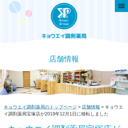
togg
navi
店舗情報
キョウエイ調剤薬局のトップページ
>
店舗情報
> キョウエ
イ調剤薬局宝塚店が2019年12月1日に移転しました