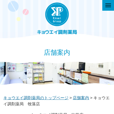
togg
navi
店舗案内
キョウエイ調剤薬局のトップページ
>
店舗案内
> キョウエ
イ調剤薬局 牧落店